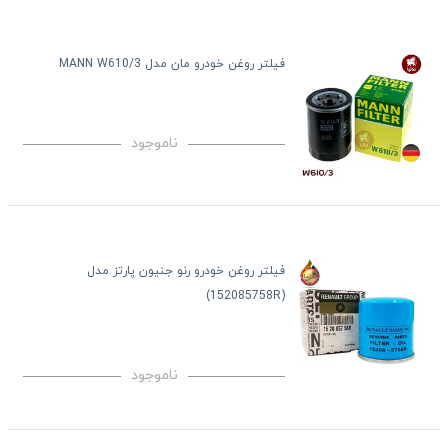
فیلتر روغن خودرو مان مدل MANN W610/3
ناموجود
فیلتر روغن خودرو رنو جنیون پارتز مدل
(152085758R)
ناموجود