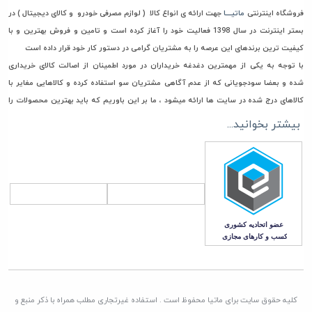
فروشگاه اینترنتی
ماتیــــا
جهت ارائه ی انواع کالا ( لوازم مصرفی خودرو و کالای دیجیتال ) در
بستر اینترنت در سال 1398 فعالیت خود را آغاز کرده است و تامین و فروش بهترین و با
کیفیت ترین برندهای این عرصه را به مشتریان گرامی در دستور کار خود قرار داده است
با توجه به یکی از مهمترین دغدغه خریداران در مورد اطمینان از اصالت کالای خریداری
شده و بعضا سودجویانی که از عدم آگاهی مشتریان سو استفاده کرده و کالاهایی مغایر با
کالاهای درج شده در سایت ها ارائه میشود ، ما بر این باوریم که باید بهترین محصولات را
جهت خرید و استفاده در اختیار مشتریان گرامی مان قرار دهیم، به همین جهت فقط مستقیما
بیشتر بخوانید...
با تامین کنندگان، وارد کنندگان و تولیدکنندگان معتبر تعامل تجاری داریم تا امکان ورود
هرگونه کالای غیر اصل به انبار ماتیا به صفر برسانیم
همچنین در راستای قیمت گذاری، هدف ماتیا رساندن کالا به دست مشتری با قیمتی منصفانه
و رقابتی می باشد. چرا که برای باقی ماندن در این بازار به مدت طولانی برنامه ریزی کرده ایم
که این امر جز با همراهی و بدست آوردن اعتماد شما مشتریان گرامی، صورت نمی پذیرد
کلیه حقوق سایت برای ماتیا محفوظ است . استفاده غیرتجاری مطلب همراه با ذکر منبع و