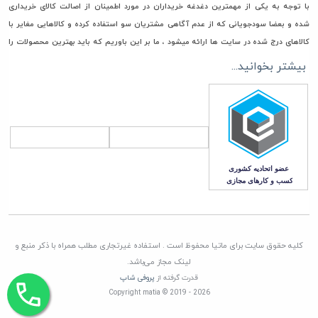
با توجه به یکی از مهمترین دغدغه خریداران در مورد اطمینان از اصالت کالای خریداری
شده و بعضا سودجویانی که از عدم آگاهی مشتریان سو استفاده کرده و کالاهایی مغایر با
کالاهای درج شده در سایت ها ارائه میشود ، ما بر این باوریم که باید بهترین محصولات را
جهت خرید و استفاده در اختیار مشتریان گرامی مان قرار دهیم، به همین جهت فقط مستقیما
بیشتر بخوانید...
با تامین کنندگان، وارد کنندگان و تولیدکنندگان معتبر تعامل تجاری داریم تا امکان ورود
هرگونه کالای غیر اصل به انبار ماتیا به صفر برسانیم
همچنین در راستای قیمت گذاری، هدف ماتیا رساندن کالا به دست مشتری با قیمتی منصفانه
و رقابتی می باشد. چرا که برای باقی ماندن در این بازار به مدت طولانی برنامه ریزی کرده ایم
که این امر جز با همراهی و بدست آوردن اعتماد شما مشتریان گرامی، صورت نمی پذیرد
کلیه حقوق سایت برای ماتیا محفوظ است . استفاده غیرتجاری مطلب همراه با ذکر منبع و
لینک مجاز می‌باشد.
قدرت گرفته از
پروفی شاپ
Copyright matia © 2019 - 2026