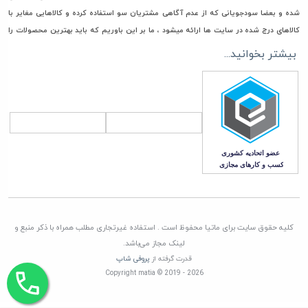
شده و بعضا سودجویانی که از عدم آگاهی مشتریان سو استفاده کرده و کالاهایی مغایر با
کالاهای درج شده در سایت ها ارائه میشود ، ما بر این باوریم که باید بهترین محصولات را
جهت خرید و استفاده در اختیار مشتریان گرامی مان قرار دهیم، به همین جهت فقط مستقیما
بیشتر بخوانید...
با تامین کنندگان، وارد کنندگان و تولیدکنندگان معتبر تعامل تجاری داریم تا امکان ورود
هرگونه کالای غیر اصل به انبار ماتیا به صفر برسانیم
همچنین در راستای قیمت گذاری، هدف ماتیا رساندن کالا به دست مشتری با قیمتی منصفانه
و رقابتی می باشد. چرا که برای باقی ماندن در این بازار به مدت طولانی برنامه ریزی کرده ایم
که این امر جز با همراهی و بدست آوردن اعتماد شما مشتریان گرامی، صورت نمی پذیرد
کلیه حقوق سایت برای ماتیا محفوظ است . استفاده غیرتجاری مطلب همراه با ذکر منبع و
لینک مجاز می‌باشد.
قدرت گرفته از
پروفی شاپ
Copyright matia © 2019 - 2026