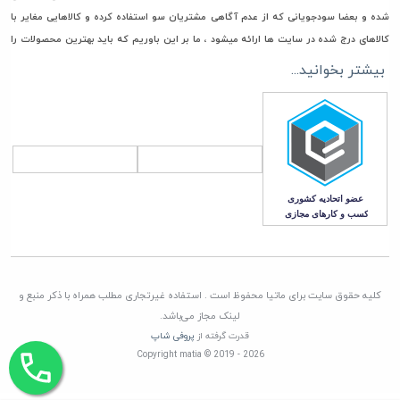
شده و بعضا سودجویانی که از عدم آگاهی مشتریان سو استفاده کرده و کالاهایی مغایر با
کالاهای درج شده در سایت ها ارائه میشود ، ما بر این باوریم که باید بهترین محصولات را
جهت خرید و استفاده در اختیار مشتریان گرامی مان قرار دهیم، به همین جهت فقط مستقیما
بیشتر بخوانید...
با تامین کنندگان، وارد کنندگان و تولیدکنندگان معتبر تعامل تجاری داریم تا امکان ورود
هرگونه کالای غیر اصل به انبار ماتیا به صفر برسانیم
همچنین در راستای قیمت گذاری، هدف ماتیا رساندن کالا به دست مشتری با قیمتی منصفانه
و رقابتی می باشد. چرا که برای باقی ماندن در این بازار به مدت طولانی برنامه ریزی کرده ایم
که این امر جز با همراهی و بدست آوردن اعتماد شما مشتریان گرامی، صورت نمی پذیرد
کلیه حقوق سایت برای ماتیا محفوظ است . استفاده غیرتجاری مطلب همراه با ذکر منبع و
لینک مجاز می‌باشد.
قدرت گرفته از
پروفی شاپ
Copyright matia © 2019 - 2026