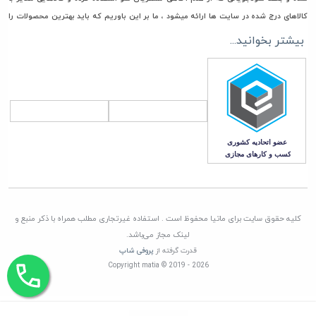
کالاهای درج شده در سایت ها ارائه میشود ، ما بر این باوریم که باید بهترین محصولات را
جهت خرید و استفاده در اختیار مشتریان گرامی مان قرار دهیم، به همین جهت فقط مستقیما
بیشتر بخوانید...
با تامین کنندگان، وارد کنندگان و تولیدکنندگان معتبر تعامل تجاری داریم تا امکان ورود
هرگونه کالای غیر اصل به انبار ماتیا به صفر برسانیم
همچنین در راستای قیمت گذاری، هدف ماتیا رساندن کالا به دست مشتری با قیمتی منصفانه
و رقابتی می باشد. چرا که برای باقی ماندن در این بازار به مدت طولانی برنامه ریزی کرده ایم
که این امر جز با همراهی و بدست آوردن اعتماد شما مشتریان گرامی، صورت نمی پذیرد
کلیه حقوق سایت برای ماتیا محفوظ است . استفاده غیرتجاری مطلب همراه با ذکر منبع و
لینک مجاز می‌باشد.
قدرت گرفته از
پروفی شاپ
Copyright matia © 2019 - 2026