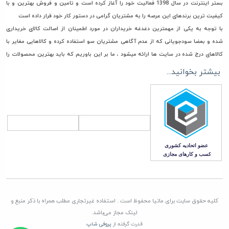
بستر اینترنت در سال 1398 فعالیت خود را آغاز کرده است و تامین و فروش بهترین و با
کیفیت ترین برندهای این عرصه را به مشتریان گرامی در دستور کار خود قرار داده است
با توجه به یکی از مهمترین دغدغه خریداران در مورد اطمینان از اصالت کالای خریداری
شده و بعضا سودجویانی که از عدم آگاهی مشتریان سو استفاده کرده و کالاهایی مغایر با
کالاهای درج شده در سایت ها ارائه میشود ، ما بر این باوریم که باید بهترین محصولات را
جهت خرید و استفاده در اختیار مشتریان گرامی مان قرار دهیم، به همین جهت فقط مستقیما
بیشتر بخوانید...
با تامین کنندگان، وارد کنندگان و تولیدکنندگان معتبر تعامل تجاری داریم تا امکان ورود
هرگونه کالای غیر اصل به انبار ماتیا به صفر برسانیم
همچنین در راستای قیمت گذاری، هدف ماتیا رساندن کالا به دست مشتری با قیمتی منصفانه
و رقابتی می باشد. چرا که برای باقی ماندن در این بازار به مدت طولانی برنامه ریزی کرده ایم
که این امر جز با همراهی و بدست آوردن اعتماد شما مشتریان گرامی، صورت نمی پذیرد
کلیه حقوق سایت برای ماتیا محفوظ است . استفاده غیرتجاری مطلب همراه با ذکر منبع و
لینک مجاز می‌باشد.
قدرت گرفته از
پروفی شاپ