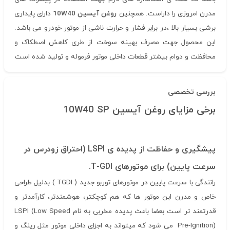
مدرن امروزی را داراست. همچنین
روغن آیسین 10W40
دارای پایداری
برشی بسیار بالا ،در برابر فشار و حرارت ناشی از موتور خودرو می باشد.
این محصول جهت مصرف بهینه سوخت از طری کاهش اصطکاک و
محافظت و دوام بیشتر قطعات داخلی موتور فرموله و تولید شده است
بررسی تخصصی
برخی مزایای روغن آیسین 10W40 SP
پیشگیری و حفاظت از پدیده ی LSPI (احتراق زودرس در
سرعت پایین) برای موتورهای T-GDI.
رانندگی با سرعت پایین در موتورهای توربو جدید ( TGDI ) بدلیل طراحی
خاص و مدرن این موتور ها که هم کوچکتر، هوشمندتر، کارآمدتر و
قدرتمند تر است بعضا باعث پدیده مخربی به نام LSPI (Low Speed
Pre-Ignition) می شود که میتواند به اجزای داخلی موتور مثل رینگ و