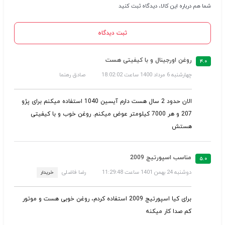
شما هم درباره این کالا، دیدگاه ثبت کنید
ثبت دیدگاه
روغن اورجینال و با کیفیتی هست
۴.۰
چهار‌شنبه 6 مرداد 1400 ساعت 18:02:02
صادق رهنما
الان حدود 2 سال هست دارم آیسین 1040 استفاده میکنم برای پژو
207 و هر 7000 کیلومتر عوض میکنم. روغن خوب و با کیفیتی
هستش
مناسب اسپورتیج 2009
۵.۰
دوشنبه 24 بهمن 1401 ساعت 11:29:48
رضا فاضلی
خریدار
برای کیا اسپورتیج 2009 استفاده کردم، روغن خوبی هست و موتور
کم صدا کار میکنه