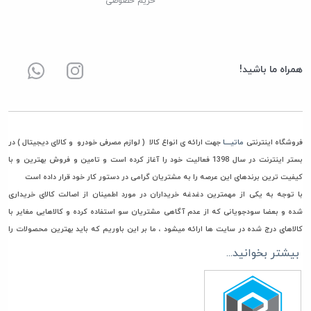
حریم خصوصی
همراه ما باشید!
فروشگاه اینترنتی
ماتیــــا
جهت ارائه ی انواع کالا ( لوازم مصرفی خودرو و کالای دیجیتال ) در
بستر اینترنت در سال 1398 فعالیت خود را آغاز کرده است و تامین و فروش بهترین و با
کیفیت ترین برندهای این عرصه را به مشتریان گرامی در دستور کار خود قرار داده است
با توجه به یکی از مهمترین دغدغه خریداران در مورد اطمینان از اصالت کالای خریداری
شده و بعضا سودجویانی که از عدم آگاهی مشتریان سو استفاده کرده و کالاهایی مغایر با
کالاهای درج شده در سایت ها ارائه میشود ، ما بر این باوریم که باید بهترین محصولات را
جهت خرید و استفاده در اختیار مشتریان گرامی مان قرار دهیم، به همین جهت فقط مستقیما
بیشتر بخوانید...
با تامین کنندگان، وارد کنندگان و تولیدکنندگان معتبر تعامل تجاری داریم تا امکان ورود
هرگونه کالای غیر اصل به انبار ماتیا به صفر برسانیم
همچنین در راستای قیمت گذاری، هدف ماتیا رساندن کالا به دست مشتری با قیمتی منصفانه