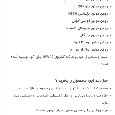
روغن موتور پژو 207
روغن موتور برلیانس H330
روغن موتور اچ سی کراس
روغن موتور هیوندای اکسنت
روغن موتور چانگان
روغن موتور
تویوتا کرولا
روغن موتور انواع ام وی ام
طیف وسیعی از خودرو ها که
گرانروی 10W40
برای آنها توصیه شده
است
چرا باید این محصول را بخریم؟
سطح کیفی اش جز بالاترین سطوح کیفی موجود در بازار هست
مقاومت و پایداری بالایی در برابر تغییرات شیمیایی و متلاشی شدن
دارد
مواد پایه اولیه و اددتیو هاش بسیار مرغوب هست