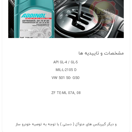
مشخصات و تاییدیه ها
API GL-4 / GL-5
MIL-L-2105 D
VW 501 50- G50
ZF TE-ML 07A, 08
و دیگر گیربکس های منوآل ( دستی ) با توجه به توصیه خودرو ساز