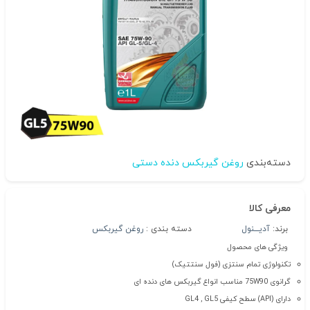
دسته‌بندی
روغن گیربکس دنده دستی
معرفی کالا
برند:
آدیـــنول
دسته بندی :
روغن گیربکس
ویژگی های محصول
تکنولوژی تمام سنتزی (فول سنتتیک)
گرانوی 75W90 مناسب انواع گیربکس های دنده ای
دارای (API) سطح کیفی GL4 , GL5