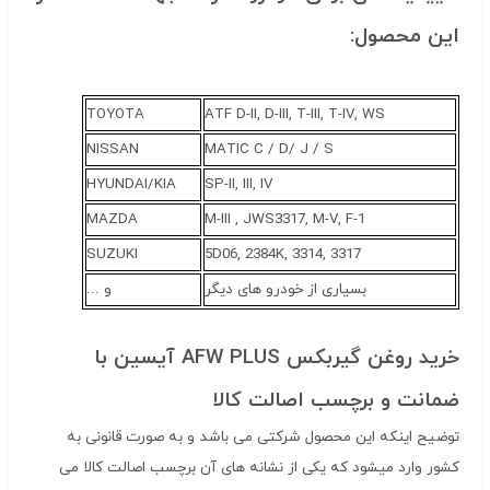
این محصول:
TOYOTA
ATF D-II, D-III, T-III, T-IV, WS
NISSAN
MATIC C / D/ J / S
HYUNDAI/KIA
SP-II, III, IV
MAZDA
M-III , JWS3317, M-V, F-1
SUZUKI
5D06, 2384K, 3314, 3317
بسیاری از خودرو های دیگر
و ...
خرید روغن گیربکس AFW PLUS آیسین با
ضمانت و برچسب اصالت کالا
توضیح اینکه این محصول شرکتی می باشد و به صورت قانونی به
کشور وارد میشود که یکی از نشانه های آن برچسب اصالت کالا می