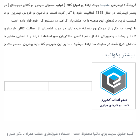
فروشگاه اینترنتی
ماتیــــا
جهت ارائه ی انواع کالا ( لوازم مصرفی خودرو و کالای دیجیتال ) در
بستر اینترنت در سال 1398 فعالیت خود را آغاز کرده است و تامین و فروش بهترین و با
کیفیت ترین برندهای این عرصه را به مشتریان گرامی در دستور کار خود قرار داده است
با توجه به یکی از مهمترین دغدغه خریداران در مورد اطمینان از اصالت کالای خریداری
شده و بعضا سودجویانی که از عدم آگاهی مشتریان سو استفاده کرده و کالاهایی مغایر با
کالاهای درج شده در سایت ها ارائه میشود ، ما بر این باوریم که باید بهترین محصولات را
جهت خرید و استفاده در اختیار مشتریان گرامی مان قرار دهیم، به همین جهت فقط مستقیما
بیشتر بخوانید...
با تامین کنندگان، وارد کنندگان و تولیدکنندگان معتبر تعامل تجاری داریم تا امکان ورود
هرگونه کالای غیر اصل به انبار ماتیا به صفر برسانیم
همچنین در راستای قیمت گذاری، هدف ماتیا رساندن کالا به دست مشتری با قیمتی منصفانه
و رقابتی می باشد. چرا که برای باقی ماندن در این بازار به مدت طولانی برنامه ریزی کرده ایم
که این امر جز با همراهی و بدست آوردن اعتماد شما مشتریان گرامی، صورت نمی پذیرد
کلیه حقوق سایت برای ماتیا محفوظ است . استفاده غیرتجاری مطلب همراه با ذکر منبع و