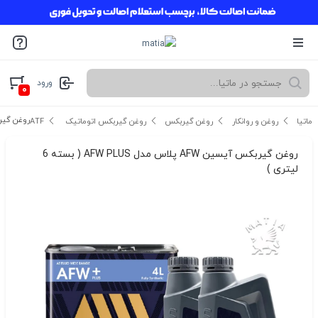
ورود
۰
روغن گیربکس آیسین AFW پ
ماتیا
روغن و روانکار
روغن گیربکس
روغن گیربکس اتوماتیک ATF
روغن گیربکس آیسین AFW پلاس مدل AFW PLUS ( بسته 6
لیتری )