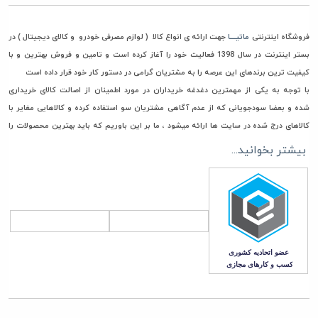
فروشگاه اینترنتی
ماتیــــا
جهت ارائه ی انواع کالا ( لوازم مصرفی خودرو و کالای دیجیتال ) در
بستر اینترنت در سال 1398 فعالیت خود را آغاز کرده است و تامین و فروش بهترین و با
کیفیت ترین برندهای این عرصه را به مشتریان گرامی در دستور کار خود قرار داده است
با توجه به یکی از مهمترین دغدغه خریداران در مورد اطمینان از اصالت کالای خریداری
شده و بعضا سودجویانی که از عدم آگاهی مشتریان سو استفاده کرده و کالاهایی مغایر با
کالاهای درج شده در سایت ها ارائه میشود ، ما بر این باوریم که باید بهترین محصولات را
جهت خرید و استفاده در اختیار مشتریان گرامی مان قرار دهیم، به همین جهت فقط مستقیما
بیشتر بخوانید...
با تامین کنندگان، وارد کنندگان و تولیدکنندگان معتبر تعامل تجاری داریم تا امکان ورود
هرگونه کالای غیر اصل به انبار ماتیا به صفر برسانیم
همچنین در راستای قیمت گذاری، هدف ماتیا رساندن کالا به دست مشتری با قیمتی منصفانه
و رقابتی می باشد. چرا که برای باقی ماندن در این بازار به مدت طولانی برنامه ریزی کرده ایم
که این امر جز با همراهی و بدست آوردن اعتماد شما مشتریان گرامی، صورت نمی پذیرد