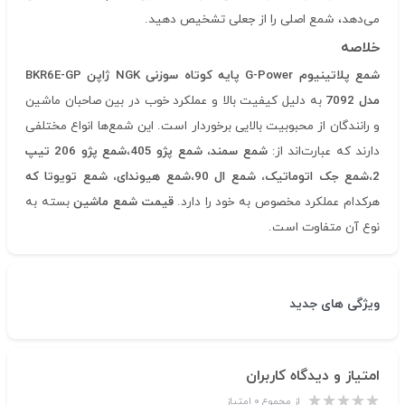
می‌دهد، شمع اصلی را از جعلی تشخیص دهید.
خلاصه
شمع پلاتینیوم
G-Power
پایه کوتاه سوزنی
NGK
ژاپن
BKR6E-GP
مدل 7092
به دلیل کیفیت بالا و عملکرد خوب در بین صاحبان ماشین
و رانندگان از محبوبیت بالایی برخوردار است. این شمع‌ها انواع مختلفی
دارند که عبارت‌اند از:
شمع سمند، شمع پژو
405
،شمع پژو
206
تیپ
2
،شمع جک اتوماتیک، شمع ال
90
،شمع هیوندای، شمع تویوتا که
هرکدام عملکرد مخصوص به خود را دارد.
قیمت شمع ماشین
بسته به
نوع آن متفاوت است.
ویژگی های جدید
امتیاز و دیدگاه کاربران
از مجموع ۰ امتیاز