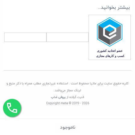
جهت خرید و استفاده در اختیار مشتریان گرامی مان قرار دهیم، به همین جهت فقط مستقیما
بیشتر بخوانید...
با تامین کنندگان، وارد کنندگان و تولیدکنندگان معتبر تعامل تجاری داریم تا امکان ورود
هرگونه کالای غیر اصل به انبار ماتیا به صفر برسانیم
همچنین در راستای قیمت گذاری، هدف ماتیا رساندن کالا به دست مشتری با قیمتی منصفانه
و رقابتی می باشد. چرا که برای باقی ماندن در این بازار به مدت طولانی برنامه ریزی کرده ایم
که این امر جز با همراهی و بدست آوردن اعتماد شما مشتریان گرامی، صورت نمی پذیرد
کلیه حقوق سایت برای ماتیا محفوظ است . استفاده غیرتجاری مطلب همراه با ذکر منبع و
لینک مجاز می‌باشد.
قدرت گرفته از
پروفی شاپ
Copyright matia © 2019 - 2026
ناموجود