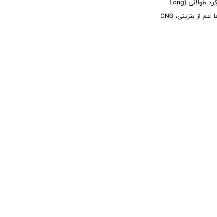
این محصول یک روغن موتور جدید با تکنولوژی ساخت فول سنتتیک، همچنین خاصیت عملکرد بالا و کاهش مصرف در موتور خودرو می باشد که با مشخصه کارکرد طولانی (Long
Life) با گرانوی 5W30 و سطح کیفی SN توسط شرکت آدینول آلمان به بازار ارائه شده است که مناسب موتور های جرقه ای درونسوز شامل انواع موتور خودرو ها اعم از بنزینی، CNG