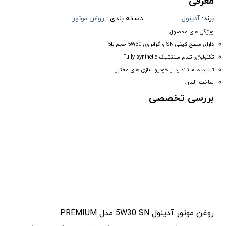
معرفی
برند:
آدینول
دسته بندی :
روغن موتور
ویژگی های محصول
دارای سطح کیفی SN و گرانروی 5W30 حجم 5L
تکنولوژی تمام سنتتیک Fully synthetic
تاییدیه استاندارد از خودرو سازی های معتبر
ساخت آلمان
بررسی تخصصی
روغن موتور آدینول 5W30 SN مدل PREMIUM