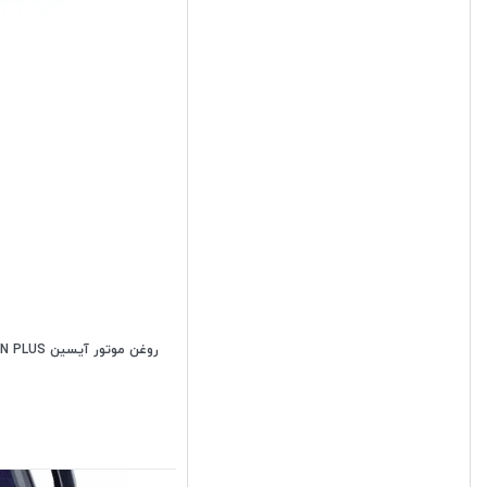
روغن موتور آیسین 5W30 SN PLUS حجم 5 لیتر