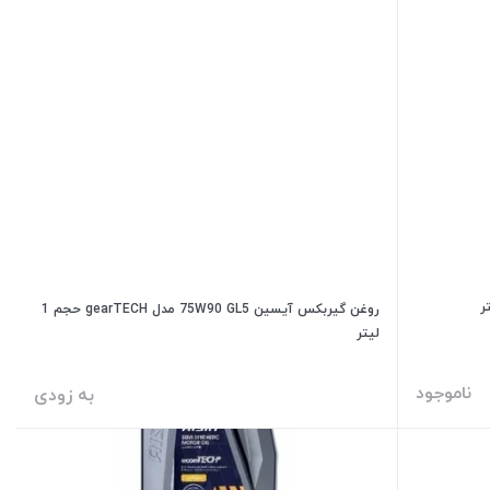
روغن گیربکس آیسین 75W90 GL5 مدل gearTECH حجم 1
لیتر
ناموجود
به زودی