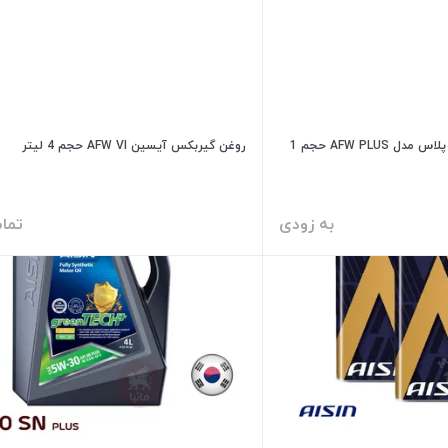
روغن گیربکس آیسین AFW پلاس مدل AFW PLUS حجم 1
روغن گیربکس آیسین AFW VI حجم 4 لیتر
به زودی
تما