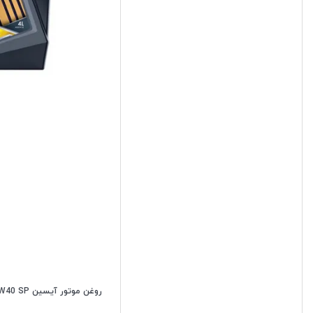
روغن موتور آیسین 5W40 SP مدل synTECH حجم 4 لیتر