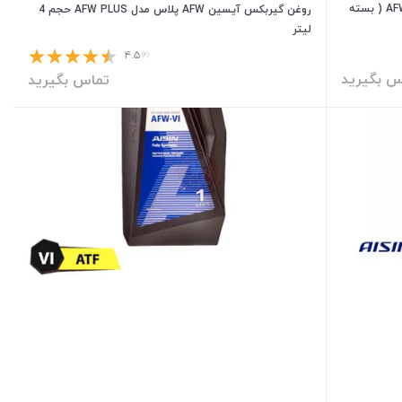
روغن گیربکس آیسین AFW پلاس مدل AFW PLUS ( بسته
روغن گیربکس آیسین AFW پلاس مدل AFW PLUS حجم 4
لیتر
۴.۵
(۴)
س بگیرید
تماس بگیرید