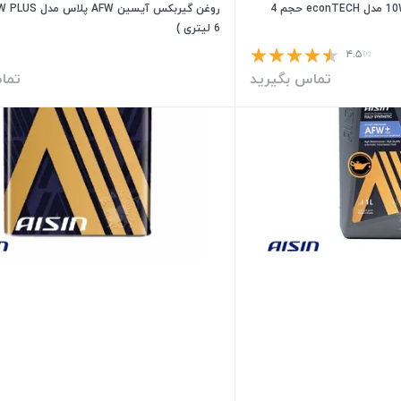
روغن موتور آیسین 10W40 SP مدل econTECH حجم 4
6 لیتری )
۴.۵
(۲)
تماس بگیرید
تما