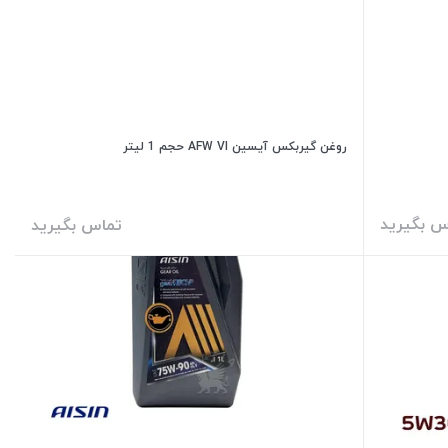
روغن گیربکس آیسین AFW VI حجم 1 لیتر
س بگیرید
تماس بگیرید