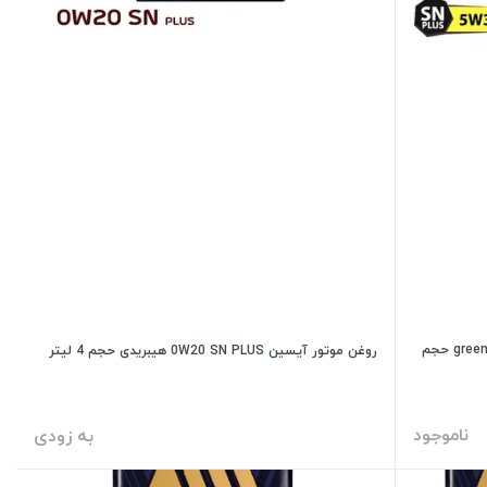
روغن موتور آیسین 5W30 SN plus مدل greenTECH حجم
روغن موتور آیسین 0W20 SN PLUS هیبریدی حجم 4 لیتر
ناموجود
به زودی