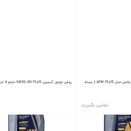
روغن گیربکس آیسین AFW پلاس مدل AFW PLUS ( بسته
روغن موتور آیسین 5W30 SN PLUS حجم 4 لیتر
تماس بگیرید