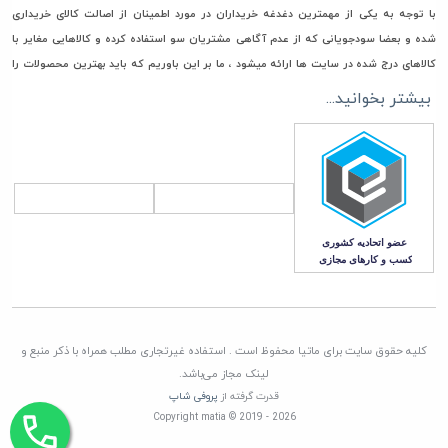
با توجه به یکی از مهمترین دغدغه خریداران در مورد اطمینان از اصالت کالای خریداری
شده و بعضا سودجویانی که از عدم آگاهی مشتریان سو استفاده کرده و کالاهایی مغایر با
کالاهای درج شده در سایت ها ارائه میشود ، ما بر این باوریم که باید بهترین محصولات را
جهت خرید و استفاده در اختیار مشتریان گرامی مان قرار دهیم، به همین جهت فقط مستقیما
بیشتر بخوانید...
با تامین کنندگان، وارد کنندگان و تولیدکنندگان معتبر تعامل تجاری داریم تا امکان ورود
هرگونه کالای غیر اصل به انبار ماتیا به صفر برسانیم
همچنین در راستای قیمت گذاری، هدف ماتیا رساندن کالا به دست مشتری با قیمتی منصفانه
و رقابتی می باشد. چرا که برای باقی ماندن در این بازار به مدت طولانی برنامه ریزی کرده ایم
که این امر جز با همراهی و بدست آوردن اعتماد شما مشتریان گرامی، صورت نمی پذیرد
کلیه حقوق سایت برای ماتیا محفوظ است . استفاده غیرتجاری مطلب همراه با ذکر منبع و
لینک مجاز می‌باشد.
قدرت گرفته از
پروفی شاپ
Copyright matia © 2019 - 2026